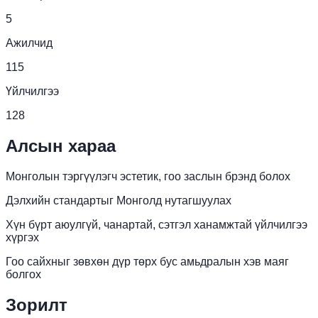
5
Ажилчид
115
Үйлчилгээ
128
Алсын хараа
Монголын тэргүүлэгч эстетик, гоо заслын брэнд болох
Дэлхийн стандартыг Монголд нутагшуулах
Хүн бүрт аюулгүй, чанартай, сэтгэл ханамжтай үйлчилгээ
хүргэх
Гоо сайхныг зөвхөн дүр төрх бус амьдралын хэв маяг
болгох
Зорилт