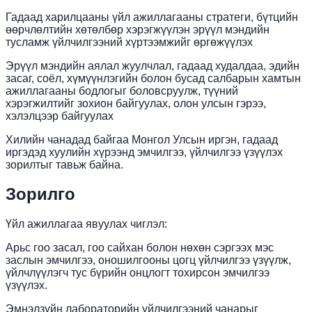
Гадаад харилцааны үйл ажиллагааны стратеги, бүтцийн
өөрчлөлтийн хөтөлбөр хэрэгжүүлэн эрүүл мэндийн
тусламж үйлчилгээний хүртээмжийг өргөжүүлэх
Эрүүл мэндийн аялал жуулчлал, гадаад худалдаа, эдийн
засаг, соёл, хүмүүнлэгийн болон бусад салбарын хамтын
ажиллагааны бодлогыг боловсруулж, түүний
хэрэгжилтийг зохион байгуулах, олон улсын гэрээ,
хэлэлцээр байгуулах
Хилийн чанадад байгаа Монгол Улсын иргэн, гадаад
иргэдэд хуулийн хүрээнд эмчилгээ, үйлчилгээ үзүүлэх
зорилтыг тавьж байна.
Зорилго
Үйл ажиллагаа явуулах чиглэл:
Арьс гоо засал, гоо сайхан болон нөхөн сэргээх мэс
заслын эмчилгээ, оношилгооны цогц үйлчилгээ үзүүлж,
үйлчлүүлэгч тус бүрийн онцлогт тохирсон эмчилгээ
үзүүлэх.
Эмнэлзүйн лабораторийн үйлчилгээний чанарыг