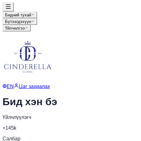
Бидний тухай
Бүтээгдэхүүн
Үйлчилгээ
EN
Цаг захиалах
Бид хэн бэ
Үйлчлүүлэгч
+145k
Салбар