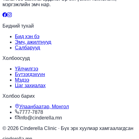
мэргэжлийн эмч нар.
Бидний тухай
Бид хэн бэ
Эмч, ажилтнууд
Салбарууд
Холбоосууд
Үйлчилгээ
Бүтээгдэхүүн
Мэдээ
Цаг захиалах
Холбоо барих
Улаанбаатар, Монгол
7777-7878
info@cinderella.mn
© 2026 Cinderella Clinic ·
Бүх эрх хуулиар хамгаалагдсан
cinderella.mn