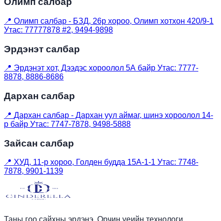
Олимп салбар
📍
Олимп салбар - БЗД, 26р хороо, Олимп хотхон 420/9-1
Утас: 77777878 #2, 9494-9898
Эрдэнэт салбар
📍
Эрдэнэт хот, Дээдэс хороолол 5А байр Утас: 7777-
8878, 8886-8686
Дархан салбар
📍
Дархан салбар - Дархан уул аймаг, шинэ хороолол 14-
р байр Утас: 7747-7878, 9498-5888
Зайсан салбар
📍
ХУД, 11-р хороо, Голден будда 15A-1-1 Утас: 7748-
7878, 9901-1139
Таны гоо сайхны эрдэнэ. Орчин үеийн технологи,