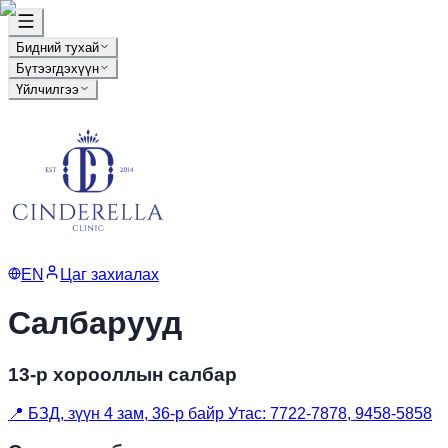
Бидний тухай
Бүтээгдэхүүн
Үйлчилгээ
EN
Цаг захиалах
Салбарууд
13-р хорооллын салбар
📍
БЗД, зүүн 4 зам, 36-р байр Утас: 7722-7878, 9458-5858